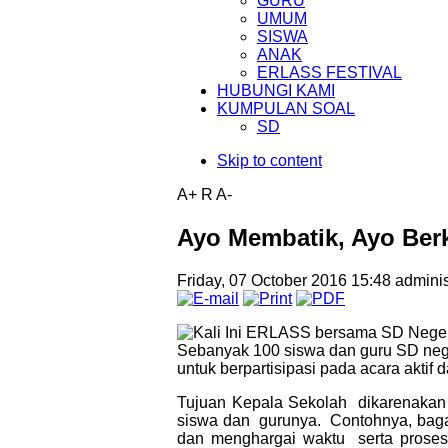
GURU
UMUM
SISWA
ANAK
ERLASS FESTIVAL
HUBUNGI KAMI
KUMPULAN SOAL
SD
Skip to content
A+
R
A-
Ayo Membatik, Ayo Berkr
Friday, 07 October 2016 15:48
adminis
Kali Ini ERLASS bersama SD Negeri
Sebanyak 100 siswa dan guru SD neger
untuk berpartisipasi pada acara aktif dan
Tujuan Kepala Sekolah dikarenakan 
siswa dan gurunya. Contohnya, bag
dan menghargai waktu serta proses