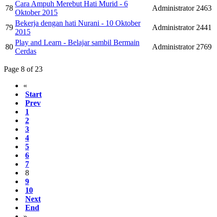
Cara Ampuh Merebut Hati Murid - 6
78
Administrator
2463
Oktober 2015
Bekerja dengan hati Nurani - 10 Oktober
79
Administrator
2441
2015
Play and Learn - Belajar sambil Bermain
80
Administrator
2769
Cerdas
Page 8 of 23
«
Start
Prev
1
2
3
4
5
6
7
8
9
10
Next
End
»