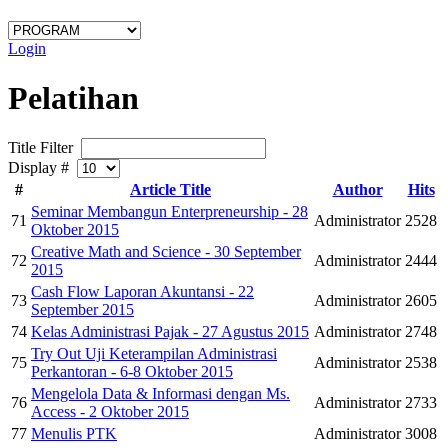
Login
Pelatihan
Title Filter
Display #
#
Article Title
Author
Hits
Seminar Membangun Enterpreneurship - 28
71
Administrator
2528
Oktober 2015
Creative Math and Science - 30 September
72
Administrator
2444
2015
Cash Flow Laporan Akuntansi - 22
73
Administrator
2605
September 2015
74
Kelas Administrasi Pajak - 27 Agustus 2015
Administrator
2748
Try Out Uji Keterampilan Administrasi
75
Administrator
2538
Perkantoran - 6-8 Oktober 2015
Mengelola Data & Informasi dengan Ms.
76
Administrator
2733
Access - 2 Oktober 2015
77
Menulis PTK
Administrator
3008