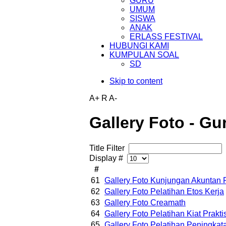
GURU
UMUM
SISWA
ANAK
ERLASS FESTIVAL
HUBUNGI KAMI
KUMPULAN SOAL
SD
Skip to content
A+
R
A-
Gallery Foto - Gu
Title Filter
Display #
#
61
Gallery Foto Kunjungan Akuntan 
62
Gallery Foto Pelatihan Etos Kerja
63
Gallery Foto Creamath
64
Gallery Foto Pelatihan Kiat Prakti
65
Gallery Foto Pelatihan Peningkat