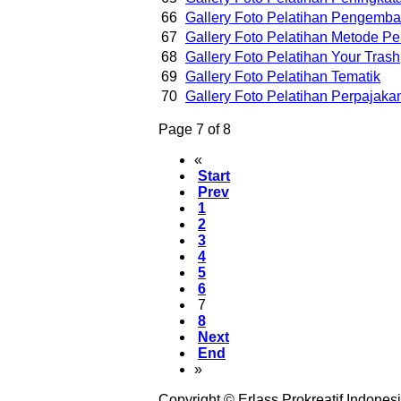
66
Gallery Foto Pelatihan Pengemba
67
Gallery Foto Pelatihan Metode P
68
Gallery Foto Pelatihan Your Trash
69
Gallery Foto Pelatihan Tematik
70
Gallery Foto Pelatihan Perpajaka
Page 7 of 8
«
Start
Prev
1
2
3
4
5
6
7
8
Next
End
»
Copyright © Erlass Prokreatif Indonesi